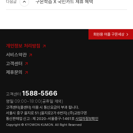
구몬학습 X 국민카드 제휴 혜택
다음글
회원용 어플 구몬세상
개인정보 처리방침
서비스약관
고객센터
제휴문의
1588-5566
고객센터
평일 09:00~18:00(공휴일 제외)
고객센터(콜센터) 이용 시 통신요금이 부과 됩니다.
서울시 중구 을지로 51 (을지로2가 6번지) (주)교원구몬
통신판매업 신고 : 제 2020-서울중구-1461호
사업자정보확인
Copyright © KYOWON KUMON. All Right Reserved