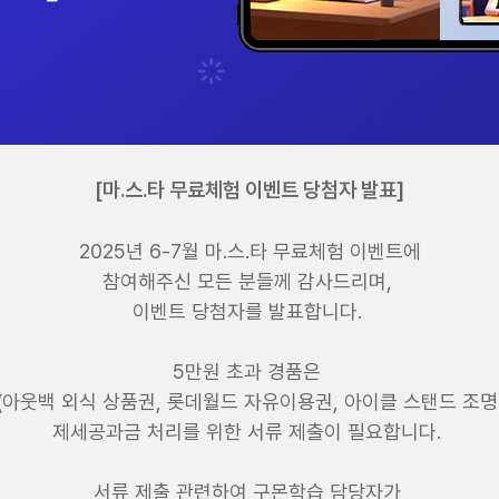
[마.스.타 무료체험 이벤트 당첨자 발표]
2025년 6-7월 마.스.타 무료체험 이벤트에
참여해주신 모든 분들께 감사드리며,
이벤트 당첨자를 발표합니다.
5만원 초과 경품은
(아웃백 외식 상품권, 롯데월드 자유이용권, 아이클 스탠드 조명
제세공과금 처리를 위한 서류 제출이 필요합니다.
서류 제출 관련하여 구몬학습 담당자가