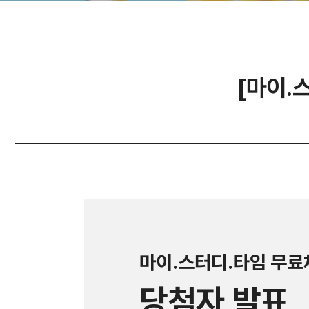
[마이.
마이.스터디.타임 무료