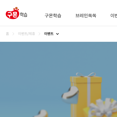
구몬학습
브레인쏙쏙
이
이벤트
홈
이벤트/제휴