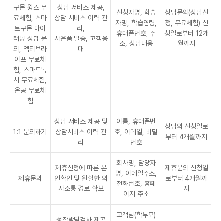
구몬 윙스 무
상담 서비스 제공,
신청자명, 학습
상담문의(상담신
료체험, 스마
상담 서비스 이력 관
자명, 학습연령,
청, 무료체험) 신
트구몬 마이
리,
휴대폰번호, 주
청일로부터 12개
러닝 상담 문
사은품 발송, 고객응
소, 상담내용
월까지
의, 액티브라
대
이프 무료체
험, 스마트독
서 무료체험,
온공 무료체
험
상담 서비스 제공 및
이름, 휴대폰번
상담의 신청일로
1:1 문의하기
상담서비스 이력 관
호, 이메일, 비밀
부터 4개월까지
리
번호
회사명, 담당자
제휴신청에 따른 본
제휴문의 신청일
명, 이메일주소,
제휴문의
인확인 및 원할한 의
로부터 4개월까
전화번호, 홈페
사소통 경로 확보
지
이지 주소
고객님(학부모)
성장발달검사 제공