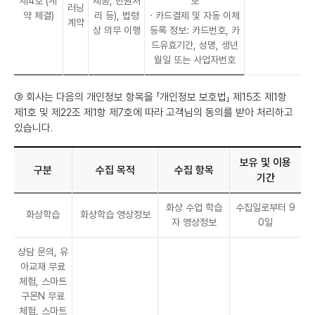
제4호 (계
제공, 민원처
보
러닝
약 체결)
리 등), 법령
· 카드결제 및 자동 이체
계약
상 의무 이행
등록 정보: 카드번호, 카
드유효기간, 성명, 생년
월일 또는 사업자번호
③ 회사는 다음의 개인정보 항목을 「개인정보 보호법」 제15조 제1항
제1호 및 제22조 제1항 제7호에 따라 고객님의 동의를 받아 처리하고
있습니다.
보유 및 이용
구분
수집 목적
수집 항목
기간
화상 수업 학습
수집일로부터 9
화상학습
화상학습 영상정보
자 영상정보
0일
상담 문의, 유
아교재 무료
체험, 스마트
구몬N 무료
체험, 스마트