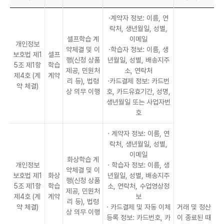
·계약자 정보: 이름, 연
락처, 생년월일, 성별,
셀프학습 계
이메일
개인정보
약체결 및 이
·학습자 정보: 이름, 생
보호법 제1
셀프
행(신청 상품
년월일, 성별, 배송지주
5조 제1항
학습
제공, 민원처
소, 연락처
제4호 (계
계약
리 등), 법령
·카드결제 정보: 카드번
약 체결)
상 의무 이행
호, 카드유효기간, 성명,
생년월일 또는 사업자번
호
· 계약자 정보: 이름, 연
락처, 생년월일, 성별,
이메일
화상학습 계
개인정보
· 학습자 정보: 이름, 생
약체결 및 이
보호법 제1
화상
년월일, 성별, 배송지주
행(신청 상품
5조 제1항
학습
소, 연락처, 수업영상정
제공, 민원처
제4호 (계
계약
보
리 등), 법령
약 체결)
· 카드결제 및 자동 이체
거래 및 정산
상 의무 이행
등록 정보: 카드번호, 카
이 종료된 때