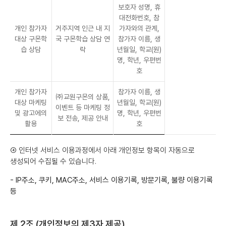
보호자 성명, 휴
대전화번호, 참
개인 참가자
거주지역 인근 내 지
가자와의 관계,
대상 구몬학
국 구몬학습 상담 연
참가자 이름, 생
습 상담
락
년월일, 학교(원)
명, 학년, 우편번
호
개인 참가자
참가자 이름, 생
㈜교원구몬의 상품,
대상 마케팅
년월일, 학교(원)
이벤트 등 마케팅 정
및 광고에의
명, 학년, 우편번
보 전송, 제공 안내
활용
호
④ 인터넷 서비스 이용과정에서 아래 개인정보 항목이 자동으로
생성되어 수집될 수 있습니다.
- IP주소, 쿠키, MAC주소, 서비스 이용기록, 방문기록, 불량 이용기록
등
제 2조 (개인정보의 제3자 제공)