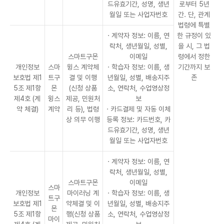
드유효기간, 성명, 생년
로부터 5년
월일 또는 사업자번호
간. 단, 관계
법령에 특별
· 계약자 정보: 이름, 연
한 규정이 있
락처, 생년월일, 성별,
을 시, 그 법
스마트구몬
이메일
령에서 정한
개인정보
스마
윙스 계약체
· 학습자 정보: 이름, 생
기간까지 보
보호법 제1
트구
결 및 이행
년월일, 성별, 배송지주
존
5조 제1항
몬
(신청 상품
소, 연락처, 수업영상정
제4호 (계
윙스
제공, 민원처
보
약 체결)
계약
리 등), 법령
· 카드결제 및 자동 이체
상 의무 이행
등록 정보: 카드번호, 카
드유효기간, 성명, 생년
월일 또는 사업자번호
· 계약자 정보: 이름, 연
락처, 생년월일, 성별,
스마트구몬
이메일
스마
개인정보
마이러닝 계
· 학습자 정보: 이름, 생
트구
보호법 제1
약체결 및 이
년월일, 성별, 배송지주
몬
5조 제1항
행(신청 상품
소, 연락처, 수업영상정
마이