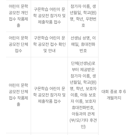
어린이 문학
참가자 이름, 생
구몬학습 어린이 문
공모전 개인
년월일, 학교(원)
학 공모전 참가자 및
접수 작품제
명, 학년, 우편번
제출작품 접수
출
호
어린이 문학
구몬학습 어린이 문
선생님 성명, 이
공모전 단체
학 공모전 접수 확인
메일, 휴대전화
접수
및 안내
번호
단체(선생님)로
부터 제공받은
참가자 이름, 생
년월일, 학교(원)
어린이 문학
구몬학습 어린이 문
명, 학년, 보호자
공모전 단체
대회 종료 후 6
학 공모전 참가자 및
이름, 아동 보호
접수 작품제
개월까지
제출작품 접수
자 이름, 보호자
출
휴대전화번호,
아동과의 관계
(부/모/기타 후견
인)