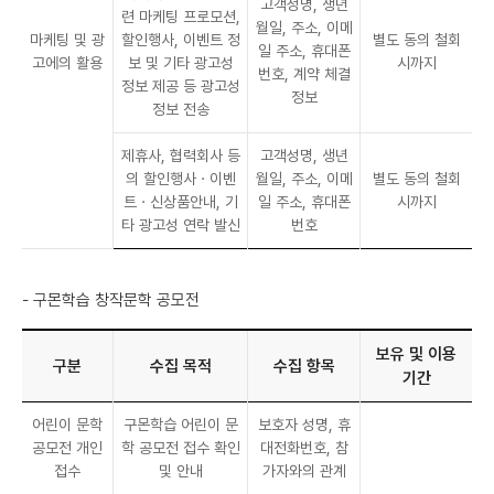
고객성명, 생년
련 마케팅 프로모션,
월일, 주소, 이메
마케팅 및 광
할인행사, 이벤트 정
별도 동의 철회
일 주소, 휴대폰
고에의 활용
보 및 기타 광고성
시까지
번호, 계약 체결
정보 제공 등 광고성
정보
정보 전송
제휴사, 협력회사 등
고객성명, 생년
의 할인행사ㆍ이벤
월일, 주소, 이메
별도 동의 철회
트ㆍ신상품안내, 기
일 주소, 휴대폰
시까지
타 광고성 연락 발신
번호
- 구몬학습 창작문학 공모전
보유 및 이용
구분
수집 목적
수집 항목
기간
어린이 문학
구몬학습 어린이 문
보호자 성명, 휴
공모전 개인
학 공모전 접수 확인
대전화번호, 참
접수
및 안내
가자와의 관계