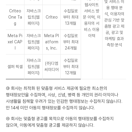
및 서비스 이
웹사이트
용 행태 분
Crlteo
자바스크
수집일로
서비스 방
석, 이용자의
One Ta
립트(웹
Crlteo
부터 최대
문 이력, 이
관심 기반 맞
g
페이지)
13개월
용자의 서
춤형 광고 제
비스 이용
공, 광고 및
Meta Pi
자바스크
Meta Pl
수집일로
이력
마케팅 효과
xel CAP
립트(웹
atform
부터 최대
측정·분석
I
페이지)
s, Inc.
24개월
자바스크
수집일로
(주)디엠
셀퍼 픽셀
립트(웹
부터 최대
씨미디어
페이지)
12개월
③ 회사는 최적화 된 맞춤형 서비스 제공에 필요한 최소한의
행태정보만을 수집하며, 사상, 신념, 병력 등 개인의 권리·이익이나
사생활을 침해할 우려가 있는 민감한 행태정보는 수집하지 않습니다.
만 14세 미만 아동의 행태정보를 수집하지 않습니다.
④ 회사는 맞춤형 광고를 목적으로 아동의 행태정보를 수집하지
않으며, 아동에게 맞춤형 광고를 제공하지 않습니다.