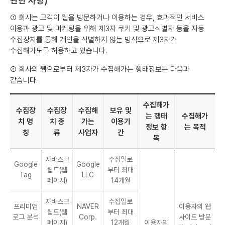
관한 사항)
① 회사는 고객이 웹을 방문하거나 이용하는 경우, 효과적인 서비스
이용과 광고 및 마케팅을 위해 제3자 쿠키 및 광고식별자 등을 자동
수집장치를 통해 개인을 식별하지 않는 방식으로 제3자가
수집해가도록 허용하고 있습니다.
② 회사의 웹으로부터 제3자가 수집해가는 행태정보는 다음과
같습니다.
수집해가
수집장
수집장
수집해
보유 및
는 행태
수집해가
치 명
치 종
가는
이용기
정보 항
는 목적
칭
류
사업자
간
목
자바스크
수집일로
Google
Google
립트(웹
부터 최대
Tag
LLC
페이지)
14개월
자바스크
수집일로
프리미엄
NAVER
이용자의 웹
립트(웹
부터 최대
로그 분석
Corp.
사이트 방문
페이지)
12개월
이용자의