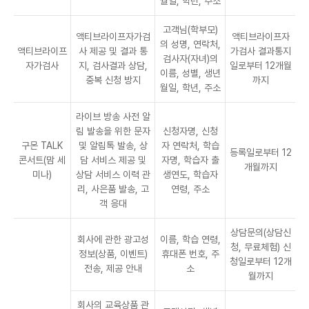
월일, 학년, 주소
고객님(학부모)
액티브라이프자가검
액티브라이프자
의 성명, 연락처,
액티브라이프
사 제공 및 결과 통
가검사 결과통지
검사자(자녀)의
자가검사
지, 검사결과 상담,
일로부터 12개월
이름, 성별, 생년
중복 신청 방지
까지
월일, 학년, 주소
라이브 방송 사전 알
림 발송을 위한 문자
신청자명, 신청
구몬 TALK
및 알림톡 발송, 상
자 연락처, 학습
등록일로부터 12
콘서트(맘 세
담 서비스 제공 및
자명, 학습자 출
개월까지
미나)
상담 서비스 이력 관
생연도, 학습자
리, 사은품 발송, 고
연령, 주소
객 응대
상담문의(상담신
회사에 관한 광고성
이름, 학습 연령,
청, 무료체험) 신
정보(상품, 이벤트)
휴대폰 번호, 주
청일로부터 12개
전송, 제공 안내
소
월까지
회사의 교육상품 관