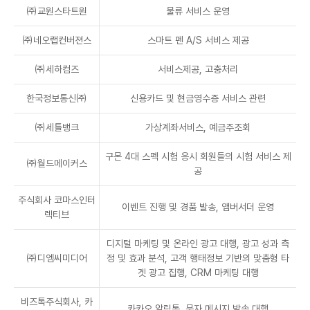
㈜교원스타트원
물류 서비스 운영
㈜네오랩컨버젼스
스마트 펜 A/S 서비스 제공
㈜세하컴즈
서비스제공, 고충처리
한국정보통신㈜
신용카드 및 현금영수증 서비스 관련
㈜세틀뱅크
가상계좌서비스, 예금주조회
구몬 4대 스펙 시험 응시 회원들의 시험 서비스 제
㈜월드메이커스
공
주식회사 코마스인터
이벤트 진행 및 경품 발송, 앰버서더 운영
렉티브
디지털 마케팅 및 온라인 광고 대행, 광고 성과 측
㈜디엠씨미디어
정 및 효과 분석, 고객 행태정보 기반의 맞춤형 타
겟 광고 집행, CRM 마케팅 대행
비즈톡주식회사, 카
카카오 알림톡, 문자 메시지 발송 대행