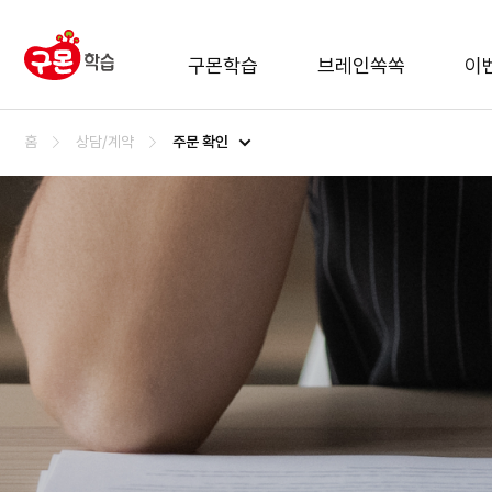
구몬학습
브레인쏙쏙
이
주문 확인
홈
상담/계약