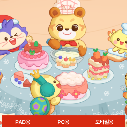
PAD용
PC용
모바일용