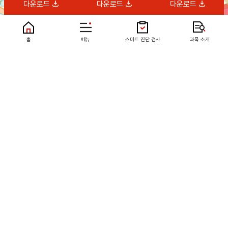
다운로드
다운로드
다운로드
회원용 어플 구몬세상
홈
메뉴
스마트 진단 검사
과목 소개
개인정보 처리방침
서비스약관
고객센터
제휴문의
1588-5566
고객센터
평일 09:00~18:00(공휴일 제외)
고객센터(콜센터) 이용 시 통신요금이 부과 됩니다.
서울시 중구 을지로 51 (을지로2가 6번지) (주)교원구몬
통신판매업 신고 : 제 2020-서울중구-1461호
사업자정보확인
Copyright © KYOWON KUMON. All Right Reserved