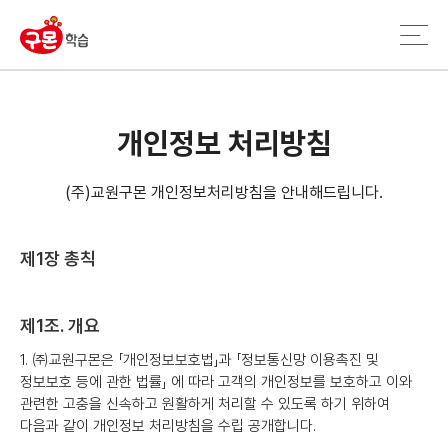
개인정보 처리방침
(주)교원구몬 개인정보처리방침을 안내해드립니다.
제1장 총칙
제1조. 개요
1. ㈜교원구몬은 「개인정보보호법」과 「정보통신망 이용촉진 및
정보보호 등에 관한 법률」 에 따라 고객의 개인정보를 보호하고 이와
관련한 고충을 신속하고 원활하게 처리할 수 있도록 하기 위하여
다음과 같이 개인정보 처리방침을 수립 공개합니다.