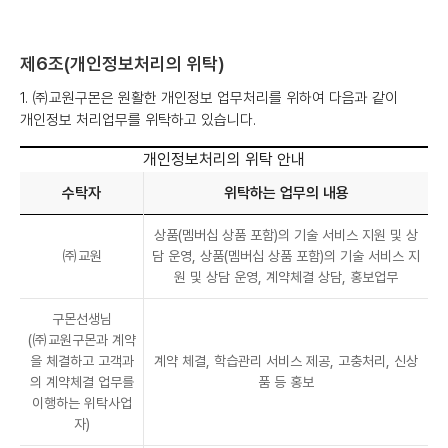
제6조(개인정보처리의 위탁)
1. ㈜교원구몬은 원활한 개인정보 업무처리를 위하여 다음과 같이
개인정보 처리업무를 위탁하고 있습니다.
개인정보처리의 위탁 안내
수탁자
위탁하는 업무의 내용
상품(멤버십 상품 포함)의 기술 서비스 지원 및 상
㈜교원
담 운영, 상품(멤버십 상품 포함)의 기술 서비스 지
원 및 상담 운영, 계약체결 상담, 홍보업무
구몬선생님
(㈜교원구몬과 계약
을 체결하고 고객과
계약 체결, 학습관리 서비스 제공, 고충처리, 신상
의 계약체결 업무를
품 등 홍보
이행하는 위탁사업
자)