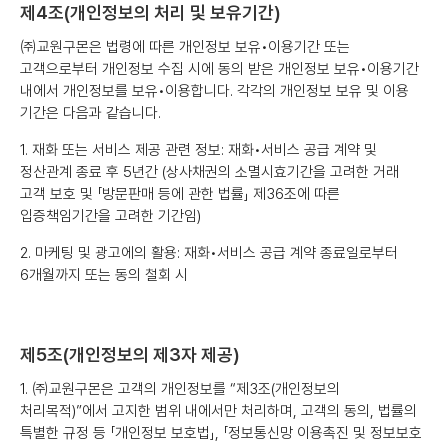
제4조(개인정보의 처리 및 보유기간)
㈜교원구몬은 법령에 따른 개인정보 보유•이용기간 또는
고객으로부터 개인정보 수집 시에 동의 받은 개인정보 보유•이용기간
내에서 개인정보를 보유•이용합니다. 각각의 개인정보 보유 및 이용
기간은 다음과 같습니다.
1. 재화 또는 서비스 제공 관련 정보: 재화•서비스 공급 계약 및
정산관계 종료 후 5년간 (상사채권의 소멸시효기간을 고려한 거래
고객 보호 및 「방문판매 등에 관한 법률」 제36조에 따른
입증책임기간을 고려한 기간임)
2. 마케팅 및 광고에의 활용: 재화•서비스 공급 계약 종료일로부터
6개월까지 또는 동의 철회 시
제5조(개인정보의 제3자 제공)
1. ㈜교원구몬은 고객의 개인정보를 “제3조(개인정보의
처리목적)”에서 고지한 범위 내에서만 처리하며, 고객의 동의, 법률의
특별한 규정 등 「개인정보 보호법」, 「정보통신망 이용촉진 및 정보보호