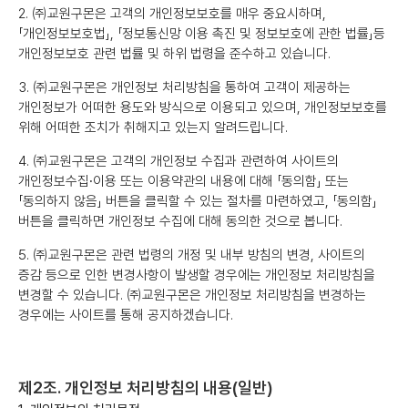
2. ㈜교원구몬은 고객의 개인정보보호를 매우 중요시하며,
「개인정보보호법」, 「정보통신망 이용 촉진 및 정보보호에 관한 법률」등
개인정보보호 관련 법률 및 하위 법령을 준수하고 있습니다.
3. ㈜교원구몬은 개인정보 처리방침을 통하여 고객이 제공하는
개인정보가 어떠한 용도와 방식으로 이용되고 있으며, 개인정보보호를
위해 어떠한 조치가 취해지고 있는지 알려드립니다.
4. ㈜교원구몬은 고객의 개인정보 수집과 관련하여 사이트의
개인정보수집∙이용 또는 이용약관의 내용에 대해 「동의함」 또는
「동의하지 않음」 버튼을 클릭할 수 있는 절차를 마련하였고, 「동의함」
버튼을 클릭하면 개인정보 수집에 대해 동의한 것으로 봅니다.
5. ㈜교원구몬은 관련 법령의 개정 및 내부 방침의 변경, 사이트의
증감 등으로 인한 변경사항이 발생할 경우에는 개인정보 처리방침을
변경할 수 있습니다. ㈜교원구몬은 개인정보 처리방침을 변경하는
경우에는 사이트를 통해 공지하겠습니다.
제2조. 개인정보 처리방침의 내용(일반)