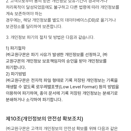
2. 고객으로부터 동의 받은 개인정보 보유기간이 경과하거나
처리목적이 달성되었음에도 불구하고 다른 법령에 따라 개인정보를
계속 보존하여야 하는
경우에는, 해당 개인정보를 별도의 데이터베이스(DB)로 옮기거나
보관장소를 달리하여 보존합니다.
3. 개인정보 파기의 절차 및 방법은 다음과 같습니다.
1) 파기절차
㈜교원구몬은 파기 사유가 발생한 개인정보를 선정하고, ㈜
교원구몬의 개인정보 보호책임자의 승인을 받아 개인정보를
파기합니다.
2) 파기방법
㈜교원구몬은 전자적 파일 형태로 기록 저장된 개인정보는 기록을
재생할 수 없도록 로우레밸포멧(Low Level Format) 등의 방법을
이용하여 파기하며, 종이 문서에 기록 저장된 개인정보는 분쇄기로
분쇄하거나 소각하여 파기합니다.
제10조(개인정보의 안전성 확보조치)
㈜교원구몬은 고객의 개인정보의 안전성 확보를 위해 다음과 같은