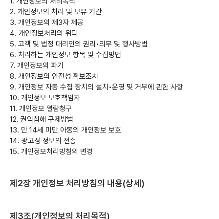
1. 개인정보의 처리목적
2. 개인정보의 처리 및 보유 기간
3. 개인정보의 제3자 제공
4. 개인정보처리의 위탁
5. 고객 및 법정 대리인의 권리•의무 및 행사방법
6. 처리하는 개인정보 항목 및 수집방법
7. 개인정보의 파기
8. 개인정보의 안전성 확보조치
9. 개인정보 자동 수집 장치의 설치•운영 및 거부에 관한 사항
10. 개인정보 보호책임자
11. 개인정보 열람청구
12. 권익침해 구제방법
13. 만 14세 미만 아동의 개인정보 보호
14. 광고성 정보의 전송
15. 개인정보처리방침의 변경
제2장 개인정보 처리방침의 내용(상세)
제3조(개인정보의 처리목적)